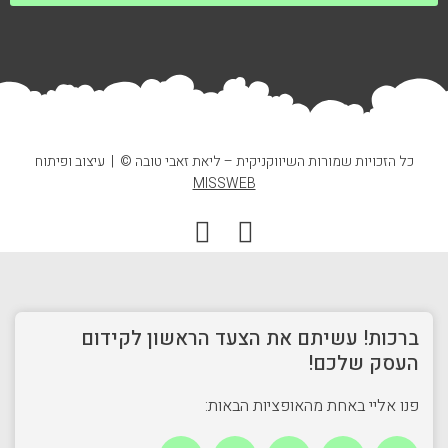
כל הזכויות שמורות השיווקניקית – ליאת זאבי טובה © | עיצוב ופיתוח
MISSWEB
I
F
n
a
s
c
t
e
ברכות! עשיתם את הצעד הראשון לקידום
a
b
העסק שלכם!
g
o
r
o
פנו אליי באחת מהאופציות הבאות:
a
k
I
F
E
M
W