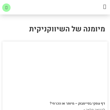
ילוג
תפריט
תוכן
הרצאות וסדנאות
מיומנה של השיווקניקית
דף עסקי בפייסבוק – מיותר או הכרחי?
לקריאה מלאה »